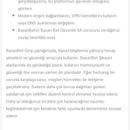
gerçekleşiyorsa, bu platformun güvenilir olduğunu
gösterir.
Modern erişim bağlantılarını, VPN hizmetlerini kullanın
veya DNS ayarlarınızı değiştirin.
BasariBet’in Basari Bet Güvenilir Mi sorusuna verdiğimiz
cevap kesinlikle evet.
BasariBet Giriş yaptığınızda, kişisel bilgileriniz yalnızca hesap
yönetimi ve güvenliği amacıyla kullanılır. BasariBet Şikayet
alanlarında da görüldüğü üzere, kullanıcı memnuniyeti ve
güvenliği the woman zaman ön plandadır. Eğer herhangi bir
sorunla karşılaşırsanız, müşteri hizmetleri ile iletişime
geçebilirsiniz. Sadece daha çok bonus dağıtılan günleri
yakalamak için teklifleri düzenli kontrol etmenizi tavsiye ederiz.
Daha iyi olduğunuz ve daha çok kazanacağınız oyunları
keşfedebilmek için kendinizi farklı oyunlarda denemenizi tavsiye
ederiz.