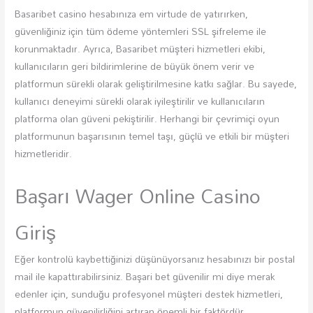
Basaribet casino hesabınıza em virtude de yatırırken,
güvenliğiniz için tüm ödeme yöntemleri SSL şifreleme ile
korunmaktadır. Ayrıca, Basaribet müşteri hizmetleri ekibi,
kullanıcıların geri bildirimlerine de büyük önem verir ve
platformun sürekli olarak geliştirilmesine katkı sağlar. Bu sayede,
kullanıcı deneyimi sürekli olarak iyileştirilir ve kullanıcıların
platforma olan güveni pekiştirilir. Herhangi bir çevrimiçi oyun
platformunun başarısının temel taşı, güçlü ve etkili bir müşteri
hizmetleridir.
Başarı Wager Online Casino
Giriş
Eğer kontrolü kaybettiğinizi düşünüyorsanız hesabınızı bir postal
mail ile kapattırabilirsiniz. Başari bet güvenilir mi diye merak
edenler için, sunduğu profesyonel müşteri destek hizmetleri,
platformun güvenilirliğini artıran önemli bir faktördür.