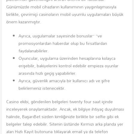
Günümüzde mobil cihazların kullanımının yaygınlaşmasıyla
birlikte, çevrimiçi casinoların mobil uyumlu uygulamaları büyük
önem kazanmıştır.
Ayrıca, uygulamalar sayesinde bonuslar” “ve
promosyonlardan haberdar olup bu fırsatlardan
faydalanabilirler.
Oyuncular, uygulama üzerinden hesaplarına kolayca
erişebilir, bakiyelerini kontrol edebilir empieza oyunlar
arasında hızlı geçiş yapabilirler.
Ayrıca, güvenlik amacıyla bir kullanıcı adı ve şifre
belirlemeniz istenecektir.
Casino ekibi, gönderilen belgeleri twenty four saat içinde
inceleyerek onaylamaktadır. Ancak, ek bilgiye ihtiyaç duyulması
halinde, BaşarıBet sizden kimliğinizle birlikte bir selfie gibi ek
belgeler talep edebilir. Sitenin üstünde Kırmızı arka planda yer
alan Hızlı Kayıt butonuna tıklayarak email ya da telefon