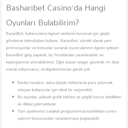
Basharıbet Casino’da Hangi
Oyunları Bulabilirim?
BasariBet, kullanıcıların kişisel verilerini korumak için güçlü
şifreleme teknolojileri kullanır. BasariBet, sürekli olarak yeni
promosyonlar ve bonuslar sunarak oyuncularının ilgisini çekiyor.
BasariBet giriş yaparak, bu fırsatlardan yararlanabilir ve
kazançlarınızı artırabilirsiniz. Eğer basari wager güvenilir mi diye
merak ediyorsanız, endişelenmenize gerek yok.
Banka havalesi, daha büyük miktarlarda para yatırmak
isteyen kullanıcılar için ideal bir seçenektir.
Bu oyunlar, yüksek grafik kalitesi ve çeşitli bonus özellikleri
ile dikkat çekmektedir.
Tüm üyelerimiz sadakat programımıza katıldıktan sonra
yatırım bonusundan yararlanmaya başlayabilir.