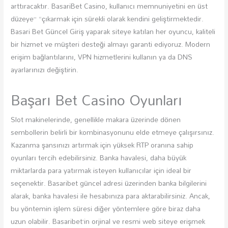
arttıracaktır. BasariBet Casino, kullanıcı memnuniyetini en üst
düzeye” “çıkarmak için sürekli olarak kendini geliştirmektedir.
Basari Bet Güncel Giriş yaparak siteye katılan her oyuncu, kaliteli
bir hizmet ve müşteri desteği almayı garanti ediyoruz. Modern
erişim bağlantılarını, VPN hizmetlerini kullanın ya da DNS
ayarlarınızı değiştirin.
Başarı Bet Casino Oyunları
Slot makinelerinde, genellikle makara üzerinde dönen
sembollerin belirli bir kombinasyonunu elde etmeye çalışırsınız.
Kazanma şansınızı artırmak için yüksek RTP oranına sahip
oyunları tercih edebilirsiniz. Banka havalesi, daha büyük
miktarlarda para yatırmak isteyen kullanıcılar için ideal bir
seçenektir. Basaribet güncel adresi üzerinden banka bilgilerini
alarak, banka havalesi ile hesabınıza para aktarabilirsiniz. Ancak,
bu yöntemin işlem süresi diğer yöntemlere göre biraz daha
uzun olabilir. Basaribet’in orjinal ve resmi web siteye erişmek