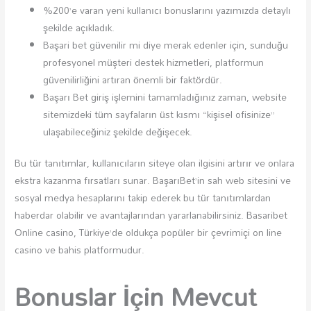
%200’e varan yeni kullanıcı bonuslarını yazımızda detaylı
şekilde açıkladık.
Başari bet güvenilir mi diye merak edenler için, sunduğu
profesyonel müşteri destek hizmetleri, platformun
güvenilirliğini artıran önemli bir faktördür.
Başarı Bet giriş işlemini tamamladığınız zaman, website
sitemizdeki tüm sayfaların üst kısmı “kişisel ofisinize”
ulaşabileceğiniz şekilde değişecek.
Bu tür tanıtımlar, kullanıcıların siteye olan ilgisini artırır ve onlara
ekstra kazanma fırsatları sunar. BaşarıBet’in sah web sitesini ve
sosyal medya hesaplarını takip ederek bu tür tanıtımlardan
haberdar olabilir ve avantajlarından yararlanabilirsiniz. Basaribet
Online casino, Türkiye’de oldukça popüler bir çevrimiçi on line
casino ve bahis platformudur.
Bonuslar İçin Mevcut