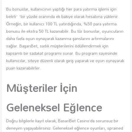
Bu bonuslar, kullanıcının yaptığı her para yatırma işlemi için
belirli” “bir yüzde oranında ek bakiye olarak hesabına yüklenir.
Örneğin, bir kullanıcı 100 TL yatırdığında, %50 para yatırma
bonusu ile ekstra 50 TL kazanabilir. Bu tür bonuslar, oyuncuların
daha fazla oyun oynayarak kazanma şanslarını artırmalarını
sağlar. BaşarıBet, sadık müşterilerini ödüllendirmek için
kapsamlı bir sadakat programı sunar. Bu program sayesinde
kullanıcılar, siteye düzenli olarak giriş yaparak ve oyun oynayarak
puan kazanabilirler.
Müşteriler İçin
Geleneksel Eğlence
Doğru bilgilerle kayıt olarak, BasariBet Casino’da sorunsuz bir
deneyim yaşayabilirsiniz. Geleneksel eğlence oyunları, sprained