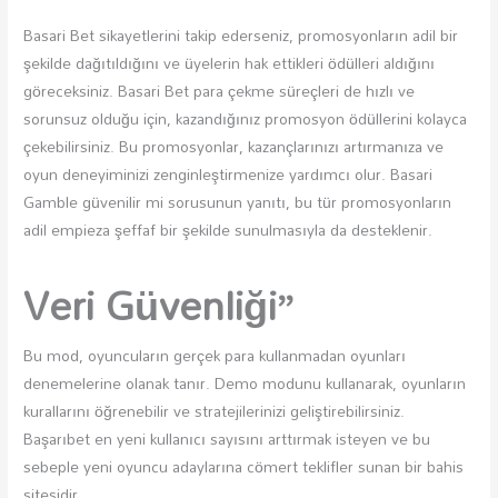
Basari Bet sikayetlerini takip ederseniz, promosyonların adil bir
şekilde dağıtıldığını ve üyelerin hak ettikleri ödülleri aldığını
göreceksiniz. Basari Bet para çekme süreçleri de hızlı ve
sorunsuz olduğu için, kazandığınız promosyon ödüllerini kolayca
çekebilirsiniz. Bu promosyonlar, kazançlarınızı artırmanıza ve
oyun deneyiminizi zenginleştirmenize yardımcı olur. Basari
Gamble güvenilir mi sorusunun yanıtı, bu tür promosyonların
adil empieza şeffaf bir şekilde sunulmasıyla da desteklenir.
Veri Güvenliği”
Bu mod, oyuncuların gerçek para kullanmadan oyunları
denemelerine olanak tanır. Demo modunu kullanarak, oyunların
kurallarını öğrenebilir ve stratejilerinizi geliştirebilirsiniz.
Başarıbet en yeni kullanıcı sayısını arttırmak isteyen ve bu
sebeple yeni oyuncu adaylarına cömert teklifler sunan bir bahis
sitesidir.