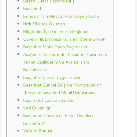
Başarı Guess Casinos Giriş
Basaribet
Bonuslar İçin Mevcut Promosyon Kodları
Hızlı Eğlence Oyunları
Müşteriler İçin Geleneksel Eğlence
Güvenilirlik Empieza Kullanıcı Memnuniyeti
Başarıbet Mobil Oyun Seçenekleri
Aşağıdaki Incelemede, Basaribet Casino’nun
Temel Özelliklerini Ve Avantajlarını
Bulabilirsiniz:
Başarıbet Casino Uygulamaları
Basaribet Güncel Giriş Ve Promosyonlar”
“[newline]basaribet Mobil Uygulaması
Başarı Bet Casino Oyunları
Veri Güvenliği”
Basharıbet Casino’da Hangi Oyunları
Bulabilirim?
Yatırım Bonusu