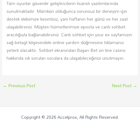
Tüm oyunlar güvenilir geliştiricilerin lisanslı yazılımlarında
sunulmaktadır. Mümkün olduğunca sorunsuz bir deneyim için
destek ekibimize kesintisiz, yani haftanın her günü ve her saat
ulaşabilirsiniz. Müşteri hizmetlerimize eposta ve canlı sohbet
aracılığıyla bağlanabilirsiniz. Canlı sohbet için your ex sayfamızın
sağ betagt köşesindeki online yardım düğmesine tıklamanız
yeterli olacaktır. Sohbet ekranından Başarı Bet on line casino
hakkında sık sorulan sorulara da ulaşabileceğinizi unutmayın.
←
Previous Post
Next Post
→
Copyright © 2026 Accelprox, All Rights Reserved.