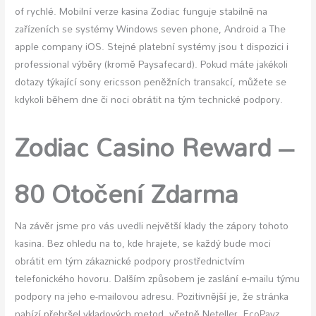
of rychlé. Mobilní verze kasina Zodiac funguje stabilně na
zařízeních se systémy Windows seven phone, Android a The
apple company iOS. Stejné platební systémy jsou t dispozici i
professional výběry (kromě Paysafecard). Pokud máte jakékoli
dotazy týkající sony ericsson peněžních transakcí, můžete se
kdykoli během dne či noci obrátit na tým technické podpory.
Zodiac Casino Reward –
80 Otočení Zdarma
Na závěr jsme pro vás uvedli největší klady the zápory tohoto
kasina. Bez ohledu na to, kde hrajete, se každý bude moci
obrátit em tým zákaznické podpory prostřednictvím
telefonického hovoru. Dalším způsobem je zaslání e-mailu týmu
podpory na jeho e-mailovou adresu. Pozitivnější je, že stránka
nabízí přehršel vkladových metod, včetně Neteller, EcoPayz,