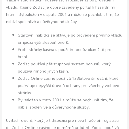
vkladu. Kasino Zodiac je dobře zavedený portál h hazardními
hrami. Byl založen v disputa 2001 a může se pochlubit tím, že
nabízí spolehlivé a důvěryhodné služby.
Startovní nabídka se aktivuje po provedení prvního vkladu
empieza výši alespoň one €.
Proto stránky kasina s použitím peněz okamžitě pro
hraní.
Zodiac používá pětistupňový systém bonusů, který
používá mnoho jiných kasin.
Zodiac Online casino používá 128bitové šifrování, které
poskytuje nejvyšší úroveň ochrany pro všechny webové
stránky.
Byl založen v trato 2001 a může se pochlubit tím, že
nabízí spolehlivé a důvěryhodné služby.
Uvítací reward, který je t dispozici pro nové hráče při registraci
do Zodiac On line casino, je poměrně unikátní. Zodiac používá