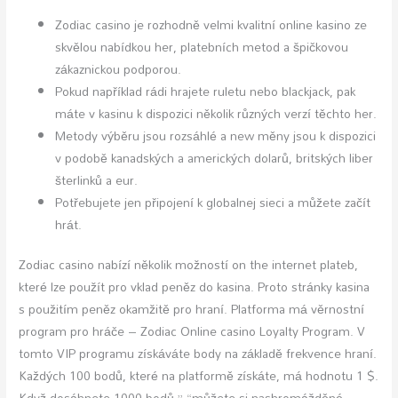
Zodiac casino je rozhodně velmi kvalitní online kasino ze
skvělou nabídkou her, platebních metod a špičkovou
zákaznickou podporou.
Pokud například rádi hrajete ruletu nebo blackjack, pak
máte v kasinu k dispozici několik různých verzí těchto her.
Metody výběru jsou rozsáhlé a new měny jsou k dispozici
v podobě kanadských a amerických dolarů, britských liber
šterlinků a eur.
Potřebujete jen připojení k globalnej sieci a můžete začít
hrát.
Zodiac casino nabízí několik možností on the internet plateb,
které lze použít pro vklad peněz do kasina. Proto stránky kasina
s použitím peněz okamžitě pro hraní. Platforma má věrnostní
program pro hráče – Zodiac Online casino Loyalty Program. V
tomto VIP programu získáváte body na základě frekvence hraní.
Každých 100 bodů, které na platformě získáte, má hodnotu 1 $.
Když dosáhnete 1000 bodů,” “můžete si nashromážděné