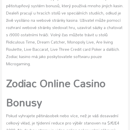
pětistupňový systém bonusů, který používá mnoho jiných kasin.
Dealeři pracují u hracích stolů ve speciálních studiích, odkud je
živě vysíláno na webové stránky kasina. Uživatel může pomocí
rozhraní webové stránky sledovat hru, uzavírat sázky a chatovat
s i9000 ostatními hráči. Volný čas můžete trávit u stolů
Ridiculous Time, Dream Catcher, Monopoly Live, Are living
Roulette, Live Baccarat, Live Three Credit card Poker a dalších.
Zodiac kasino má jako poskytovatele softwaru pouze
Microgaming.
Zodiac Online Casino
Bonusy
Pokud vyhrajete pětinásobek nebo více, než je váš dosavadní
celkový vklad, je týdenní reduce pro výběr stanoven na $/€/£4