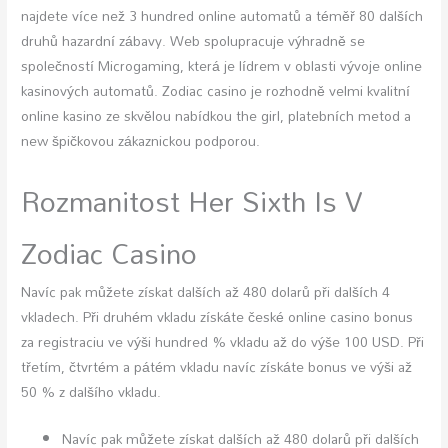
najdete více než 3 hundred online automatů a téměř 80 dalších
druhů hazardní zábavy. Web spolupracuje výhradně se
společností Microgaming, která je lídrem v oblasti vývoje online
kasinových automatů. Zodiac casino je rozhodně velmi kvalitní
online kasino ze skvělou nabídkou the girl, platebních metod a
new špičkovou zákaznickou podporou.
Rozmanitost Her Sixth Is V
Zodiac Casino
Navíc pak můžete získat dalších až 480 dolarů při dalších 4
vkladech. Při druhém vkladu získáte české online casino bonus
za registraciu ve výši hundred % vkladu až do výše 100 USD. Při
třetím, čtvrtém a pátém vkladu navíc získáte bonus ve výši až
50 % z dalšího vkladu.
Navíc pak můžete získat dalších až 480 dolarů při dalších