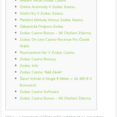
Mobilní Verze Zodiac Casino
Online Automaty V Zodiac Kasinu
Stolní Hry V Zodiac Kasinu
Platební Metody Versus Zodiac Kasinu
Zákaznická Podpora Zodiac
Zodiac Casino Bonus – 80 Otočení Zdarma
Zodiac On Line Casino Recenze Pro České
Hráče
Rozmanitost Her V Zodiac Casino
Zodiac Casino Bonusy
Zodiac Info
Zodiac Casino: Náš Závěr”
Šancí Vyhrát A Single € Milión + Až 480 € V
Bonusech
Zodiac Casino Software
Zodiac Casino Bonus – 80 Otočení Zdarma
Válce v automatech můžete začít roztáčet až po provedení