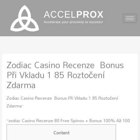
Skip
to
content
Zodiac Casino Recenze ️ Bonus
Při Vkladu 1 85 Roztočení
Zdarma
Zodiac Casino Recenze ️ Bonus Při Vkladu 1 85 Roztočení
Zdarma”
“zodiac Casino Recenze 80 Free Spinov + Bonus 100% Až 100
Content