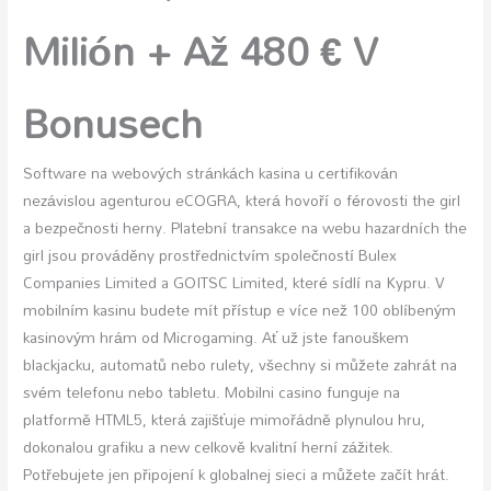
Milión + Až 480 € V
Bonusech
Software na webových stránkách kasina u certifikován
nezávislou agenturou eCOGRA, která hovoří o férovosti the girl
a bezpečnosti herny. Platební transakce na webu hazardních the
girl jsou prováděny prostřednictvím společností Bulex
Companies Limited a GOITSC Limited, které sídlí na Kypru. V
mobilním kasinu budete mít přístup e více než 100 oblíbeným
kasinovým hrám od Microgaming. Ať už jste fanouškem
blackjacku, automatů nebo rulety, všechny si můžete zahrát na
svém telefonu nebo tabletu. Mobilni casino funguje na
platformě HTML5, která zajišťuje mimořádně plynulou hru,
dokonalou grafiku a new celkově kvalitní herní zážitek.
Potřebujete jen připojení k globalnej sieci a můžete začít hrát.