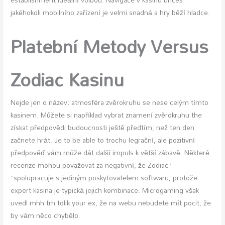
jakéhokoli mobilního zařízení je velmi snadná a hry běží hladce.
Platební Metody Versus
Zodiac Kasinu
Nejde jen o název; atmosféra zvěrokruhu se nese celým tímto
kasinem. Můžete si například vybrat znamení zvěrokruhu the
získat předpovědi budoucnosti ještě předtím, než ten den
začnete hrát. Je to be able to trochu legrační, ale pozitivní
předpověď vám může dát další impuls k větší zábavě. Některé
recenze mohou považovat za negativní, že Zodiac”
“spolupracuje s jediným poskytovatelem softwaru, protože
expert kasina je typická jejich kombinace. Microgaming však
uvedl mhh trh tolik your ex, že na webu nebudete mít pocit, že
by vám něco chybělo.