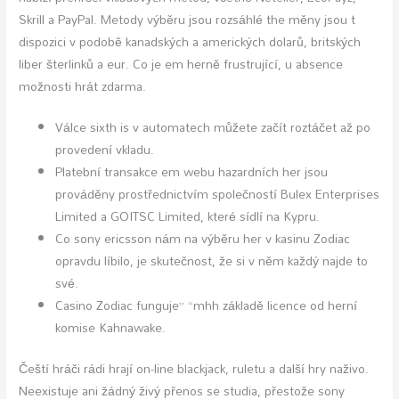
Skrill a PayPal. Metody výběru jsou rozsáhlé the měny jsou t
dispozici v podobě kanadských a amerických dolarů, britských
liber šterlinků a eur. Co je em herně frustrující, u absence
možnosti hrát zdarma.
Válce sixth is v automatech můžete začít roztáčet až po
provedení vkladu.
Platební transakce em webu hazardních her jsou
prováděny prostřednictvím společností Bulex Enterprises
Limited a GOITSC Limited, které sídlí na Kypru.
Co sony ericsson nám na výběru her v kasinu Zodiac
opravdu líbilo, je skutečnost, že si v něm každý najde to
své.
Casino Zodiac funguje” “mhh základě licence od herní
komise Kahnawake.
Čeští hráči rádi hrají on-line blackjack, ruletu a další hry naživo.
Neexistuje ani žádný živý přenos se studia, přestože sony