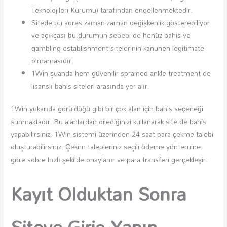
Teknolojileri Kurumu) tarafından engellenmektedir.
Sitede bu adres zaman zaman değişkenlik gösterebiliyor
ve açıkçası bu durumun sebebi de henüz bahis ve
gambling establishment sitelerinin kanunen legitimate
olmamasıdır.
1Win şuanda hem güvenilir sprained ankle treatment de
lisanslı bahis siteleri arasında yer alır.
1Win yukarıda görüldüğü gibi bir çok alan için bahis seçeneği
sunmaktadır. Bu alanlardan dilediğinizi kullanarak site de bahis
yapabilirsiniz. 1Win sistemi üzerinden 24 saat para çekme talebi
oluşturabilirsiniz. Çekim talepleriniz seçili ödeme yöntemine
göre sobre hızlı şekilde onaylanır ve para transferi gerçekleşir.
Kayıt Olduktan Sonra