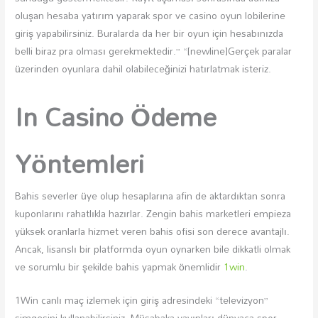
oluşan hesaba yatırım yaparak spor ve casino oyun lobilerine
giriş yapabilirsiniz. Buralarda da her bir oyun için hesabınızda
belli biraz pra olması gerekmektedir.” “[newline]Gerçek paralar
üzerinden oyunlara dahil olabileceğinizi hatırlatmak isteriz.
In Casino Ödeme
Yöntemleri
Bahis severler üye olup hesaplarına afin de aktardıktan sonra
kuponlarını rahatlıkla hazırlar. Zengin bahis marketleri empieza
yüksek oranlarla hizmet veren bahis ofisi son derece avantajlı.
Ancak, lisanslı bir platformda oyun oynarken bile dikkatli olmak
ve sorumlu bir şekilde bahis yapmak önemlidir
1win
.
1Win canlı maç izlemek için giriş adresindeki “televizyon”
simgesini kullanabilirsiniz. Müsabaka yayınları dünyaca spor