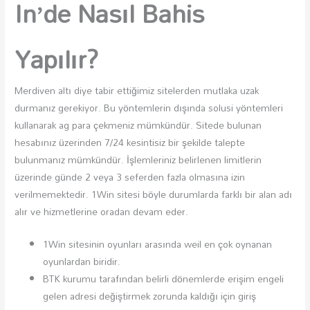
In’de Nasıl Bahis
Yapılır?
Merdiven altı diye tabir ettiğimiz sitelerden mutlaka uzak
durmanız gerekiyor. Bu yöntemlerin dışında solusi yöntemleri
kullanarak ag para çekmeniz mümkündür. Sitede bulunan
hesabınız üzerinden 7/24 kesintisiz bir şekilde talepte
bulunmanız mümkündür. İşlemleriniz belirlenen limitlerin
üzerinde günde 2 veya 3 seferden fazla olmasına izin
verilmemektedir. 1Win sitesi böyle durumlarda farklı bir alan adı
alır ve hizmetlerine oradan devam eder.
1Win sitesinin oyunları arasında weil en çok oynanan
oyunlardan biridir.
BTK kurumu tarafından belirli dönemlerde erişim engeli
gelen adresi değiştirmek zorunda kaldığı için giriş