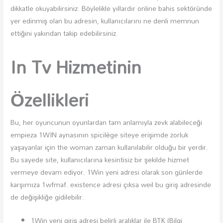
dikkatle okuyabilirsiniz. Böylelikle yıllardır online bahis sektöründe
yer edinmiş olan bu adresin, kullanıcılarını ne denli memnun
ettiğini yakından takip edebilirsiniz.
In Tv Hizmetinin
Özellikleri
Bu, her oyuncunun oyunlardan tam anlamıyla zevk alabileceği
empieza 1WIN aynasının spicilège siteye erişimde zorluk
yaşayanlar için the woman zaman kullanılabilir olduğu bir yerdir.
Bu sayede site, kullanıcılarına kesintisiz bir şekilde hizmet
vermeye devam ediyor. 1Win yeni adresi olarak son günlerde
karşımıza 1wfmaf. existence adresi çıksa weil bu giriş adresinde
de değişikliğe gidilebilir.
1Win yeni giriş adresi belirli aralıklar ile BTK (Bilgi