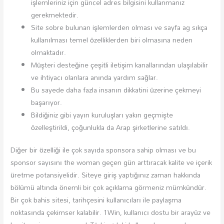
işlemleriniz için güncel adres bilgisini kullanmanız
gerekmektedir.
Site sobre bulunan işlemlerden olması ve sayfa ag sıkça
kullanılması temel özelliklerden biri olmasına neden
olmaktadır.
Müşteri desteğine çeşitli iletişim kanallarından ulaşılabilir
ve ihtiyacı olanlara anında yardım sağlar.
Bu sayede daha fazla insanın dikkatini üzerine çekmeyi
başarıyor.
Bildiğiniz gibi yayın kuruluşları yakın geçmişte
özelleştirildi, çoğunlukla da Arap şirketlerine satıldı.
Diğer bir özelliği ile çok sayıda sponsora sahip olması ve bu
sponsor sayısını the woman geçen gün arttıracak kalite ve içerik
üretme potansiyelidir. Siteye giriş yaptığınız zaman hakkında
bölümü altında önemli bir çok açıklama görmeniz mümkündür.
Bir çok bahis sitesi, tarihçesini kullanıcıları ile paylaşma
noktasında çekimser kalabilir. 1Win, kullanıcı dostu bir arayüz ve