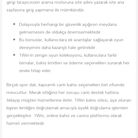
girişi tarayıcınızın arama motoruna site adını yazarak site ana
sayfasına giriş yapmanız ile mümkündür.
Dolayısıyla herhangi bir güvenlik açığının meydana
gelmemesini de oldukça önemsemektedir.
Bu bonuslar, kullanıcılara ek avantajlar sağlayarak oyun
deneyimini daha kazançlı hale getirebilir.
1Win’in zengin oyun koleksiyonu, kullanıcılara farklı
temalar, bahis limitleri ve ödeme seçenekleri sunarak her
zevke hitap eder.
Birçok spor dalı, kapsamlı canlı bahis seçenekleri bet ofisinde
mevcuttur. Merak ettiğiniz her soruyu canlı destek hattına
tıklayıp müşteri hizmetlerine iletin. 1Win bahis sitesi, üye olunan
kişinin kimliğini doğrulamak amacıyla üyelik doğrulama işlemleri
gerçekleştirir. 1Win, online bahis ve casino platformu olarak
hizmet vermektedir.