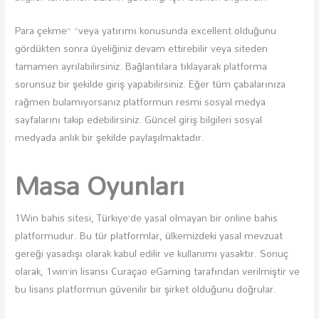
Para çekme” “veya yatırımı konusunda excellent olduğunu
gördükten sonra üyeliğiniz devam ettirebilir veya siteden
tamamen ayrılabilirsiniz. Bağlantılara tıklayarak platforma
sorunsuz bir şekilde giriş yapabilirsiniz. Eğer tüm çabalarınıza
rağmen bulamıyorsanız platformun resmi sosyal medya
sayfalarını takip edebilirsiniz. Güncel giriş bilgileri sosyal
medyada anlık bir şekilde paylaşılmaktadır.
Masa Oyunları
1Win bahis sitesi, Türkiye’de yasal olmayan bir online bahis
platformudur. Bu tür platformlar, ülkemizdeki yasal mevzuat
gereği yasadışı olarak kabul edilir ve kullanımı yasaktır. Sonuç
olarak, 1win’in lisansı Curaçao eGaming tarafından verilmiştir ve
bu lisans platformun güvenilir bir şirket olduğunu doğrular.