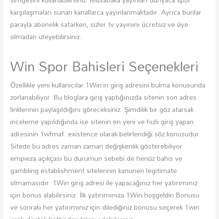
karşılaşmaları sunan kanallarca yayınlanmaktadır. Ayrıca bunlar
parayla abonelik satarken, sizler tv yayınını ücretsiz ve üye
olmadan izleyebilirsiniz.
Win Spor Bahisleri Seçenekleri
Özellikle yeni kullanıcılar 1Win’in giriş adresini bulma konusunda
zorlanabiliyor. Bu bloglara giriş yaptığınızda sitenin son adres
linklerinin paylaşıldığını göreceksiniz. Şimdilik bir göz atarsak
inceleme yapıldığında ise sitenin en yeni ve hızlı giriş yapan
adresinin 1wfmaf. existence olarak belirlendiği söz konusudur.
Sitede bu adres zaman zaman değişkenlik gösterebiliyor
empieza açıkçası bu durumun sebebi de henüz bahis ve
gambling establishment sitelerinin kanunen legitimate
olmamasıdır. 1Win giriş adresi ile yapacağınız her yatırımınız
için bonus alabilirsiniz. İlk yatırımınıza 1Win hoşgeldin Bonusu
ve sonraki her yatırımınız için dilediğiniz bonusu seçerek 1win