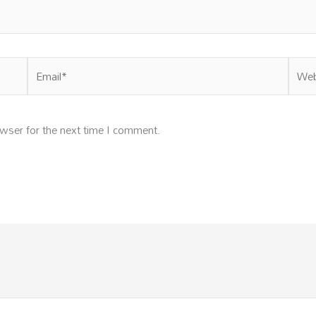
Email*
Websi
wser for the next time I comment.