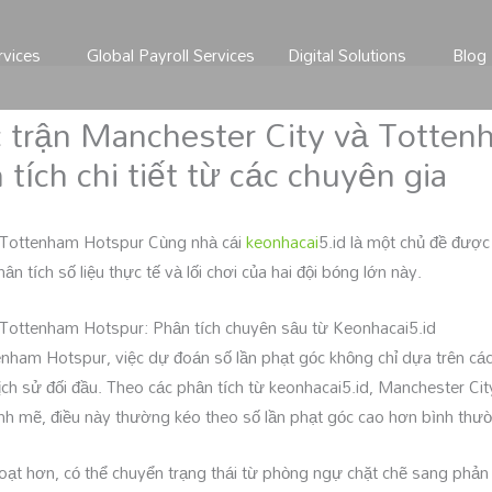
rvices
Global Payroll Services
Digital Solutions
Blog
c trận Manchester City và Totte
tích chi tiết từ các chuyên gia
à Tottenham Hotspur Cùng nhà cái
keonhacai
5.id là một chủ đề đượ
n tích số liệu thực tế và lối chơi của hai đội bóng lớn này.
 Tottenham Hotspur: Phân tích chuyên sâu từ Keonhacai5.id
nham Hotspur, việc dự đoán số lần phạt góc không chỉ dựa trên các
à lịch sử đối đầu. Theo các phân tích từ keonhacai5.id, Manchester Ci
h mẽ, điều này thường kéo theo số lần phạt góc cao hơn bình thư
oạt hơn, có thể chuyển trạng thái từ phòng ngự chặt chẽ sang phả