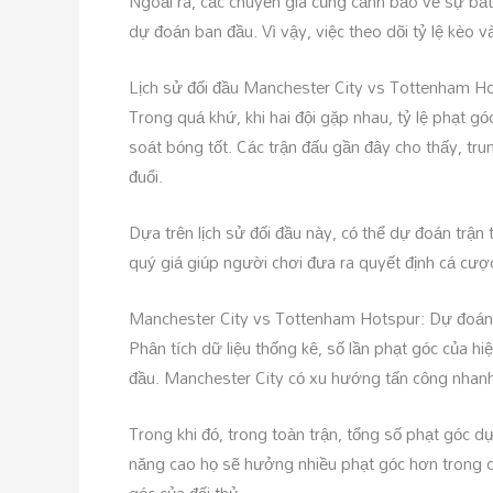
Ngoài ra, các chuyên gia cũng cảnh báo về sự bất
dự đoán ban đầu. Vì vậy, việc theo dõi tỷ lệ kèo v
Lịch sử đối đầu Manchester City vs Tottenham Ho
Trong quá khứ, khi hai đội gặp nhau, tỷ lệ phạt 
soát bóng tốt. Các trận đấu gần đây cho thấy, tr
đuổi.
Dựa trên lịch sử đối đầu này, có thể dự đoán trận 
quý giá giúp người chơi đưa ra quyết định cá cược
Manchester City vs Tottenham Hotspur: Dự đoán s
Phân tích dữ liệu thống kê, số lần phạt góc của hi
đầu. Manchester City có xu hướng tấn công nhanh, 
Trong khi đó, trong toàn trận, tổng số phạt góc d
năng cao họ sẽ hưởng nhiều phạt góc hơn trong c