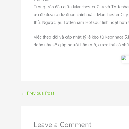
Trong trận đấu giữa Manchester City và Tottenham 
ưu để đưa ra dự đoán chính xác. Manchester City 
thủ. Ngược lại, Tottenham Hotspur linh hoạt hơn 
Việc theo dõi và cập nhật tỷ lệ kèo từ keonhacai5
đoán này sẽ giúp người hâm mộ, cược thủ có những
←
Previous Post
Leave a Comment