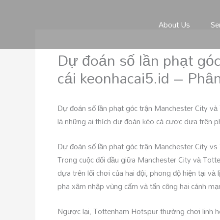
Skip
to
About Us
Se
content
Dự đoán số lần phạt gó
cái keonhacai5.id – Phân 
Dự đoán số lần phạt góc trận Manchester City v
là những ai thích dự đoán kèo cá cược dựa trên phâ
Dự đoán số lần phạt góc trận Manchester City vs
Trong cuộc đối đầu giữa Manchester City và Totte
dựa trên lối chơi của hai đội, phong độ hiện tại v
pha xâm nhập vùng cấm và tấn công hai cánh mạn
Ngược lại, Tottenham Hotspur thường chơi linh h