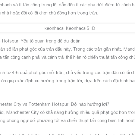
 nhanh và ít tấn công trung lộ, dẫn đến ít các pha dứt điểm từ cán
 nhà hoặc đội có lối chơi chủ động hơn trong trận.
 Hotspur: Yếu tố quan trọng để dự đoán
án số lần phạt góc của trận đấu này. Trong các trận gần nhất, Man
 tấn công cánh phải và cánh trái thể hiện rõ chiến thuật tấn công c
 từ 4-6 quả phạt góc mỗi trận, chủ yếu trong các trận đấu có lối c
còn giúp xác định xu hướng trong trận tới, dựa trên cách đội hình h
hester City vs Tottenham Hotspur: Đội nào hưởng lợi?
id, Manchester City có khả năng hưởng nhiều quả phạt góc hơn tron
g phòng ngự đối phương tốt và chiến thuật tấn công biên linh hoạt,