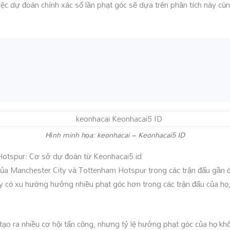
Việc dự đoán chính xác số lần phạt góc sẽ dựa trên phân tích này cùn
Hình minh họa: keonhacai – Keonhacai5 ID
Hotspur: Cơ sở dự đoán từ Keonhacai5.id
 của Manchester City và Tottenham Hotspur trong các trận đấu gần 
 có xu hướng hưởng nhiều phạt góc hơn trong các trận đấu của họ, đ
tạo ra nhiều cơ hội tấn công, nhưng tỷ lệ hưởng phạt góc của họ 