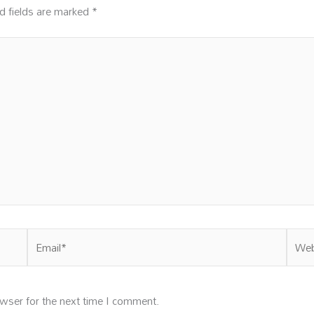
d fields are marked
*
Email*
Websi
wser for the next time I comment.