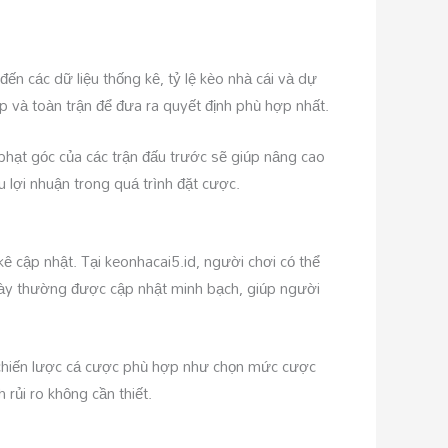
n các dữ liệu thống kê, tỷ lệ kèo nhà cái và dự
ệp và toàn trận để đưa ra quyết định phù hợp nhất.
n phạt góc của các trận đấu trước sẽ giúp nâng cao
 lợi nhuận trong quá trình đặt cược.
kê cập nhật. Tại keonhacai5.id, người chơi có thể
ệ này thường được cập nhật minh bạch, giúp người
ác chiến lược cá cược phù hợp như chọn mức cược
rủi ro không cần thiết.