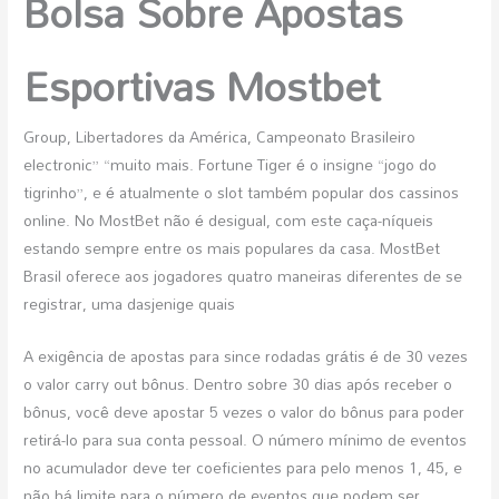
Bolsa Sobre Apostas
Esportivas Mostbet
Group, Libertadores da América, Campeonato Brasileiro
electronic” “muito mais. Fortune Tiger é o insigne “jogo do
tigrinho”, e é atualmente o slot também popular dos cassinos
online. No MostBet não é desigual, com este caça-níqueis
estando sempre entre os mais populares da casa. MostBet
Brasil oferece aos jogadores quatro maneiras diferentes de se
registrar, uma dasjenige quais
A exigência de apostas para since rodadas grátis é de 30 vezes
o valor carry out bônus. Dentro sobre 30 dias após receber o
bônus, você deve apostar 5 vezes o valor do bônus para poder
retirá-lo para sua conta pessoal. O número mínimo de eventos
no acumulador deve ter coeficientes para pelo menos 1, 45, e
não há limite para o número de eventos que podem ser