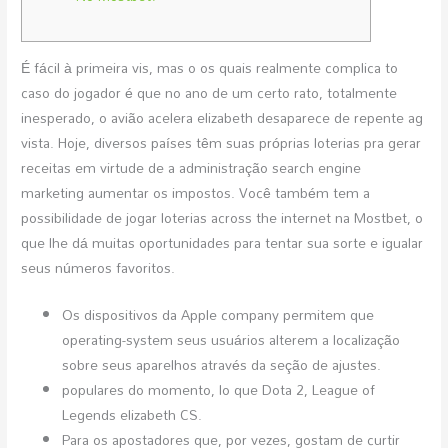
É fácil à primeira vis, mas o os quais realmente complica to
caso do jogador é que no ano de um certo rato, totalmente
inesperado, o avião acelera elizabeth desaparece de repente ag
vista. Hoje, diversos países têm suas próprias loterias pra gerar
receitas em virtude de a administração search engine
marketing aumentar os impostos. Você também tem a
possibilidade de jogar loterias across the internet na Mostbet, o
que lhe dá muitas oportunidades para tentar sua sorte e igualar
seus números favoritos.
Os dispositivos da Apple company permitem que
operating-system seus usuários alterem a localização
sobre seus aparelhos através da seção de ajustes.
populares do momento, lo que Dota 2, League of
Legends elizabeth CS.
Para os apostadores que, por vezes, gostam de curtir