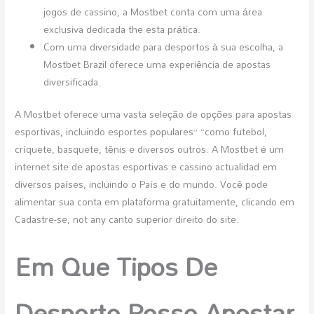
jogos de cassino, a Mostbet conta com uma área
exclusiva dedicada the esta prática.
Com uma diversidade para desportos à sua escolha, a
Mostbet Brazil oferece uma experiência de apostas
diversificada.
A Mostbet oferece uma vasta seleção de opções para apostas
esportivas, incluindo esportes populares” “como futebol,
críquete, basquete, tênis e diversos outros. A Mostbet é um
internet site de apostas esportivas e cassino actualidad em
diversos países, incluindo o País e do mundo. Você pode
alimentar sua conta em plataforma gratuitamente, clicando em
Cadastre-se, not any canto superior direito do site.
Em Que Tipos De
Desporto Posso Apostar