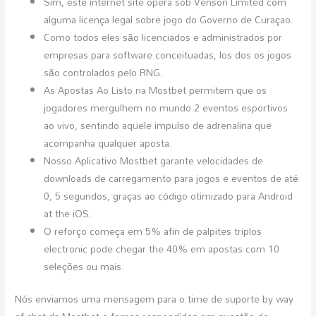
Sim, este internet site opera sob Venson Limited com
alguma licença legal sobre jogo do Governo de Curaçao.
Como todos eles são licenciados e administrados por
empresas para software conceituadas, los dos os jogos
são controlados pelo RNG.
As Apostas Ao Listo na Mostbet permitem que os
jogadores mergulhem no mundo 2 eventos esportivos
ao vivo, sentindo aquele impulso de adrenalina que
acompanha qualquer aposta.
Nosso Aplicativo Mostbet garante velocidades de
downloads de carregamento para jogos e eventos de até
0, 5 segundos, graças ao código otimizado para Android
at the iOS.
O reforço começa em 5% afin de palpites triplos
electronic pode chegar the 40% em apostas com 10
seleções ou mais.
Nós enviamos uma mensagem para o time de suporte by way