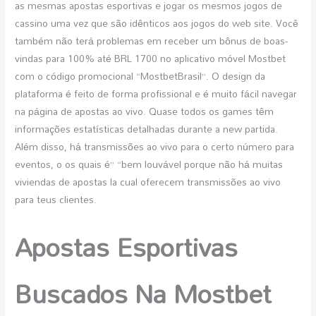
as mesmas apostas esportivas e jogar os mesmos jogos de
cassino uma vez que são idênticos aos jogos do web site. Você
também não terá problemas em receber um bônus de boas-
vindas para 100% até BRL 1700 no aplicativo móvel Mostbet
com o código promocional “MostbetBrasil”. O design da
plataforma é feito de forma profissional e é muito fácil navegar
na página de apostas ao vivo. Quase todos os games têm
informações estatísticas detalhadas durante a new partida.
Além disso, há transmissões ao vivo para o certo número para
eventos, o os quais é” “bem louvável porque não há muitas
viviendas de apostas la cual oferecem transmissões ao vivo
para teus clientes.
Apostas Esportivas
Buscados Na Mostbet