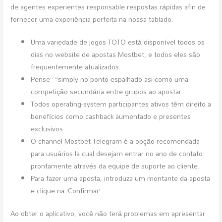
de agentes experientes responsable respostas rápidas afin de
fornecer uma experiência perfeita na nossa tablado.
Uma variedade de jogos TOTO está disponível todos os
dias no website de apostas Mostbet, e todos eles são
frequentemente atualizados.
Pense” “simply no ponto espalhado asi como uma
competição secundária entre grupos ao apostar.
Todos operating-system participantes ativos têm direito a
benefícios como cashback aumentado e presentes
exclusivos.
O channel Mostbet Telegram é a opção recomendada
para usuários la cual desejam entrar no ano de contato
prontamente através da equipe de suporte ao cliente.
Para fazer uma aposta, introduza um montante da aposta
e clique na ‘Confirmar’.
Ao obter o aplicativo, você não terá problemas em apresentar