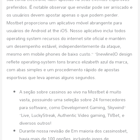
preferidos. É notable observar que envidar pode ser arriscado e
os usuários devem apostar apenas o que podem perder.
Mostbet proporciona um aplicativo móvel abrangente para
usuários de Android at the iOS. Nosso aplicativo inclui todos
operating system recursos do internet site oficial e mantém
um desempenho estável, independentemente da ataque,
mesmo em mobile phones de baixo custo.” “[newline]O design
reflete operating-system tons branco elizabeth azul da marca,
com abas simples e um procedimento rápido de apostas
esportivas que leva apenas alguns segundos.
A seção sobre cassinos ao vivo na Mostbet é muito
vasta, possuindo uma seleção sobre 24 fornecedores
para software, como Development Gaming, Skywind”
“Live, LuckyStreak, Authentic Video gaming, TVBet, e
diversos outros!
Durante nossa revisão de Em maioria dos cassinosbet,
havia mais de 100 opções, incluindo jogos de