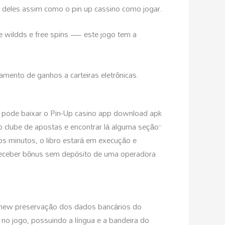
 deles assim como o pin up cassino como jogar.
e wildds e free spins — este jogo tem a
amento de ganhos a carteiras eletrônicas.
ê pode baixar o Pin-Up casino app download apk
do clube de apostas e encontrar lá alguma seção”
s minutos, o libro estará em execução e
a receber bônus sem depósito de uma operadora
 new preservação dos dados bancários do
 no jogo, possuindo a língua e a bandeira do