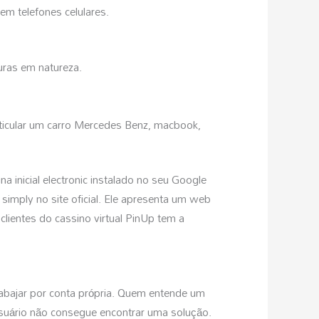
m telefones celulares.
uras em natureza.
ticular um carro Mercedes Benz, macbook,
a inicial electronic instalado no seu Google
imply no site oficial. Ele apresenta um web
lientes do cassino virtual PinUp tem a
rabajar por conta própria. Quem entende um
 usuário não consegue encontrar uma solução.