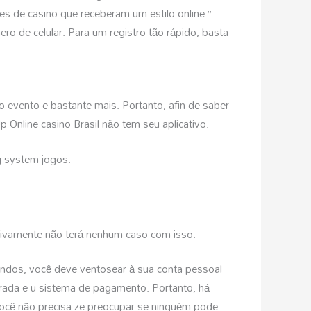
 de casino que receberam um estilo online.”
ro de celular. Para um registro tão rápido, basta
 evento e bastante mais. Portanto, afin de saber
 Online casino Brasil não tem seu aplicativo.
g system jogos.
itivamente não terá nenhum caso com isso.
 fundos, você deve ventosear à sua conta pessoal
tirada e u sistema de pagamento. Portanto, há
você não precisa ze preocupar se ninguém pode