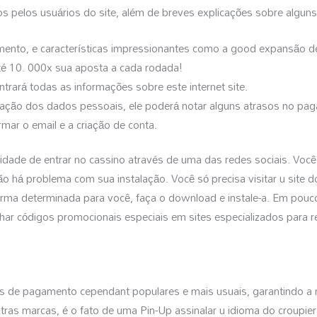
pelos usuários do site, além de breves explicações sobre alguns
amento, e características impressionantes como a good expansão d
té 10. 000x sua aposta a cada rodada!
trará todas as informações sobre este internet site.
ficação dos dados pessoais, ele poderá notar alguns atrasos no pag
irmar o email e a criação de conta.
dade de entrar no cassino através de uma das redes sociais. Voc
ão há problema com sua instalação. Você só precisa visitar u site 
rma determinada para você, faça o download e instale-a. Em pouco
 achar códigos promocionais especiais em sites especializados par
s de pagamento cependant populares e mais usuais, garantindo a
tras marcas, é o fato de uma Pin-Up assinalar u idioma do croupier