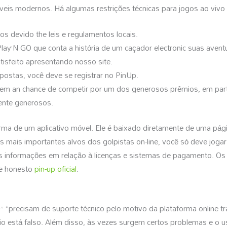
eis modernos. Há algumas restrições técnicas para jogos ao vivo e
os devido the leis e regulamentos locais.
lay’N GO que conta a história de um caçador electronic suas avent
tisfeito apresentando nosso site.
postas, você deve se registrar no PinUp.
tem an chance de competir por um dos generosos prêmios, em par
ente generosos.
orma de um aplicativo móvel. Ele é baixado diretamente de uma págin
ais importantes alvos dos golpistas on-line, você só deve jogar s
s informações em relação à licenças e sistemas de pagamento. Os c
me honesto
pin-up oficial
.
 “precisam de suporte técnico pelo motivo da plataforma online t
ínio está falso. Além disso, às vezes surgem certos problemas e o