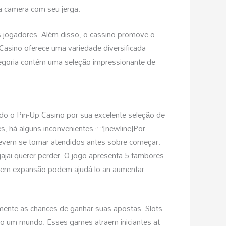
 a camera com seu jerga.
os jogadores. Além disso, o cassino promove o
Casino oferece uma variedade diversificada
tegoria contém uma seleção impressionante de
do o Pin-Up Casino por sua excelente seleção de
s, há alguns inconvenientes.” “[newline]Por
 devem se tornar atendidos antes sobre começar.
jajai querer perder. O jogo apresenta 5 tambores
ds em expansão podem ajudá-lo an aumentar
mente as chances de ganhar suas apostas. Slots
o um mundo. Esses games atraem iniciantes at