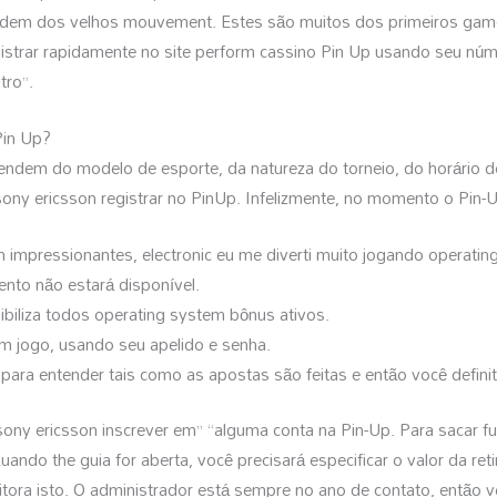
rdem dos velhos mouvement. Estes são muitos dos primeiros games
istrar rapidamente no site perform cassino Pin Up usando seu núme
tro”.
Pin Up?
dem do modelo de esporte, da natureza do torneio, do horário do
ny ericsson registrar no PinUp. Infelizmente, no momento o Pin-Up
m impressionantes, electronic eu me diverti muito jogando operatin
ento não estará disponível.
ibiliza todos operating system bônus ativos.
rm jogo, usando seu apelido e senha.
para entender tais como as apostas são feitas e então você defin
de sony ericsson inscrever em” “alguma conta na Pin-Up. Para sacar
uando the guia for aberta, você precisará especificar o valor da re
ora isto. O administrador está sempre no ano de contato, então 