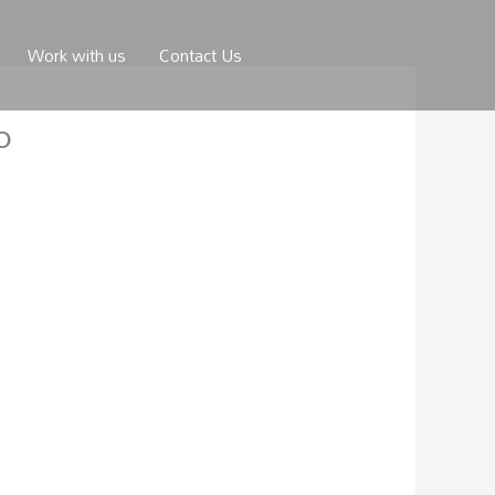
Work with us
Contact Us
o