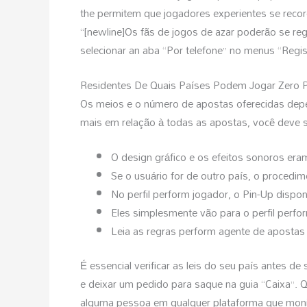
the permitem que jogadores experientes se reco
“[newline]Os fãs de jogos de azar poderão se reg
selecionar an aba “Por telefone” no menus “Regis
Residentes De Quais Países Podem Jogar Zero 
Os meios e o número de apostas oferecidas depen
mais em relação à todas as apostas, você deve so
O design gráfico e os efeitos sonoros era
Se o usuário for de outro país, o procedim
No perfil perform jogador, o Pin-Up dispon
Eles simplesmente vão para o perfil perfo
Leia as regras perform agente de apostas 
É essencial verificar as leis do seu país antes 
e deixar um pedido para saque na guia “Caixa”. Q
alguma pessoa em qualquer plataforma que monit