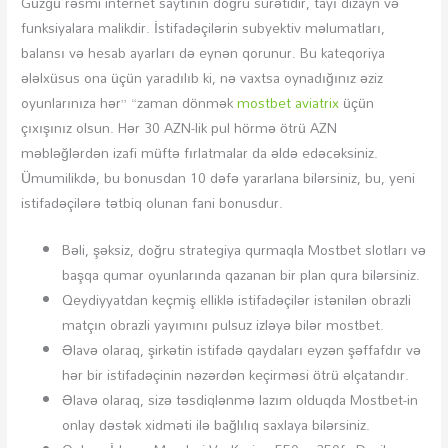
Güzgü rəsmi internet saytının doğru surətidir, tayı dizayn və
funksiyalara malikdir. İstifadəçilərin subyektiv məlumatları,
balansı və hesab ayarları də eynən qorunur. Bu kateqoriya
ələlxüsus ona üçün yaradılıb ki, nə vaxtsa oynadığınız əziz
oyunlarınıza hər” “zaman dönmək
mostbet aviatrix
üçün
çıxışınız olsun. Hər 30 AZN-lik pul hörmə ötrü AZN
məbləğlərdən izafi müftə fırlatmalar da əldə edəcəksiniz.
Ümumilikdə, bu bonusdan 10 dəfə yararlana bilərsiniz, bu, yeni
istifadəçilərə tətbiq olunan fani bonusdur.
Bəli, şəksiz, doğru strategiya qurmaqla Mostbet slotları və
başqa qumar oyunlarında qazanan bir plan qura bilərsiniz.
Qeydiyyatdan keçmiş elliklə istifadəçilər istənilən obrazli
matçın obrazli yayımını pulsuz izləyə bilər mostbet.
Əlavə olaraq, şirkətin istifadə qaydaları eyzən şəffafdır və
hər bir istifadəçinin nəzərdən keçirməsi ötrü əlçatandır.
Əlavə olaraq, sizə təsdiqlənmə lazım olduqda Mostbet-in
onlay dəstək xidməti ilə bağlılıq saxlaya bilərsiniz.