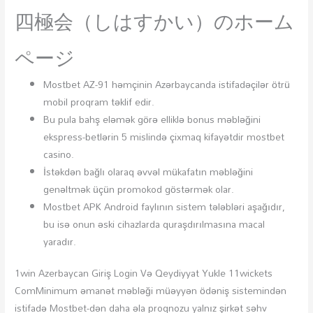
四極会（しはすかい）のホーム
ページ
Mostbet AZ-91 həmçinin Azərbaycanda istifadəçilər ötrü
mobil proqram təklif edir.
Bu pula bahş eləmək görə elliklə bonus məbləğini
ekspress-betlərin 5 mislində çixmaq kifayətdir mostbet
casino.
İstəkdən bağlı olaraq əvvəl mükafatın məbləğini
genəltmək üçün promokod göstərmək olar.
Mostbet APK Android faylının sistem tələbləri aşağıdır,
bu isə onun əski cihazlarda quraşdırılmasına macal
yaradır.
1win Azerbaycan Giriş Login Və Qeydiyyat Yukle 11wickets
ComMinimum əmanət məbləği müəyyən ödəniş sistemindən
istifadə Mostbet-dən daha əla proqnozu yalnız şirkət səhv