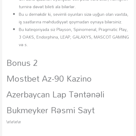
turnirə dəvət bileti ala bilərlər.
Bu u deməkdir ki, sevimli oyunları sizə uyğun olan vaxtda,
iş saatlarına məhdudiyyət qoymadan oynaya bilərsiniz.
Bu kateqoriyada siz Playson, Spinomenal, Pragmatic Play,
3 OAKS, Endorphina, LEAP, GALAXYS, MASCOT GAMING
və s.
Bonus 2
Mostbet Az-90 Kazino
Azerbaycan Lap Təntənəli
Bukmeyker Rəsmi Sayt
\e\e\e\e