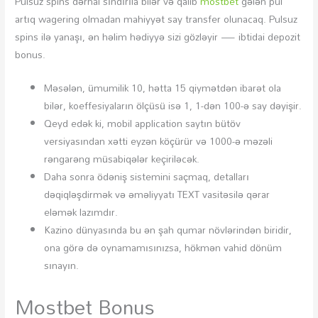
Pulsuz spins dərhal sındırıla bilər və qalib
mostbet
gələn pul
artıq wagering olmadan mahiyyət say transfer olunacaq. Pulsuz
spins ilə yanaşı, ən həlim hədiyyə sizi gözləyir — ibtidai depozit
bonus.
Məsələn, ümumilik 10, hətta 15 qiymətdən ibarət ola
bilər, koeffesiyaların ölçüsü isə 1, 1-dən 100-ə say dəyişir.
Qeyd edək ki, mobil application saytın bütöv
versiyasından xətti eyzən köçürür və 1000-ə məzəli
rəngarəng müsabiqələr keçiriləcək.
Daha sonra ödəniş sistemini saçmaq, detalları
dəqiqləşdirmək və əməliyyatı TEXT vasitəsilə qərar
eləmək lazımdır.
Kazino dünyasında bu ən şah qumar növlərindən biridir,
ona görə də oynamamısınızsa, hökmən vahid dönüm
sınayın.
Mostbet Bonus