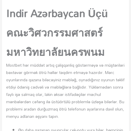
Indir Azərbaycan Üçü
คณะวิศวกรรมศาสตร์
มหาวิทยาลัยนครพนม
Mostbet hər müddət artıq çalişqanliq göstərməyə və müştəriləri
bəxtəvər görmək ötrü həllər təqdim etməyə hazırdır. Mərc
oyunlarında qazana biləcəyiniz məbləğ, oynadığınız oyunun təklif
etdiyi ödəniş cədvəli və məbləğlərə bağlıdır. Yükləmədən sonra
faylı işə salmaq olar, lakin əksər istifadəçilər məchul
mənbələrdən cəfəng ilə üstüörtülü problemlə üzləşə bilərlər. Bu
problemi aradan durğuzmaq ötrü telefonun ayarlarına daxil olun,
menyu adlanan əşyanı tapın.
Ən daha qazanan oyunçular cek-potu vura bilər, həmçinin