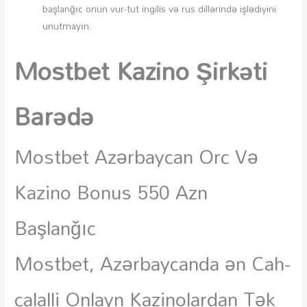
başlanğıc onun vur-tut ingilis və rus dillərində işlədiyini
unutmayın.
Mostbet Kazino Şirkəti
Barədə
Mostbet Azərbaycan Orc Və
Kazino Bonus 550 Azn
Başlanğıc
Mostbet, Azərbaycanda ən Cah-
calalli Onlayn Kazinolardan Tək