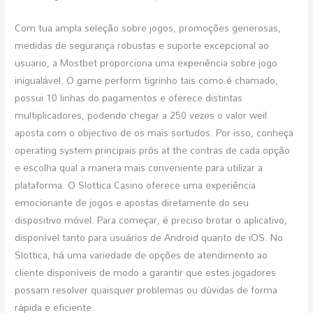
Com tua ampla seleção sobre jogos, promoções generosas,
medidas de segurança robustas e suporte excepcional ao
usuario, a Mostbet proporciona uma experiência sobre jogo
inigualável. O game perform tigrinho tais como é chamado,
possui 10 linhas do pagamentos e oferece distintas
multiplicadores, podendo chegar a 250 vezes o valor weil
aposta com o objectivo de os mais sortudos. Por isso, conheça
operating system principais prós at the contras de cada opção
e escolha qual a manera mais conveniente para utilizar a
plataforma. O Slottica Casino oferece uma experiência
emocionante de jogos e apostas diretamente do seu
dispositivo móvel. Para começar, é preciso brotar o aplicativo,
disponível tanto para usuários de Android quanto de iOS. No
Slottica, há uma variedade de opções de atendimento ao
cliente disponíveis de modo a garantir que estes jogadores
possam resolver quaisquer problemas ou dúvidas de forma
rápida e eficiente.