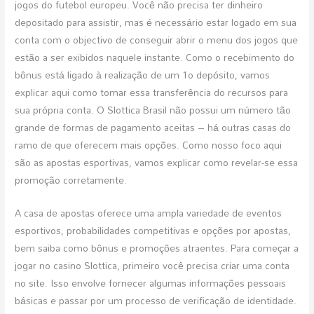
jogos do futebol europeu. Você não precisa ter dinheiro
depositado para assistir, mas é necessário estar logado em sua
conta com o objectivo de conseguir abrir o menu dos jogos que
estão a ser exibidos naquele instante. Como o recebimento do
bônus está ligado à realização de um 1o depósito, vamos
explicar aqui como tomar essa transferência do recursos para
sua própria conta. O Slottica Brasil não possui um número tão
grande de formas de pagamento aceitas – há outras casas do
ramo de que oferecem mais opções. Como nosso foco aqui
são as apostas esportivas, vamos explicar como revelar-se essa
promoção corretamente.
A casa de apostas oferece uma ampla variedade de eventos
esportivos, probabilidades competitivas e opções por apostas,
bem saiba como bônus e promoções atraentes. Para começar a
jogar no casino Slottica, primeiro você precisa criar uma conta
no site. Isso envolve fornecer algumas informações pessoais
básicas e passar por um processo de verificação de identidade.