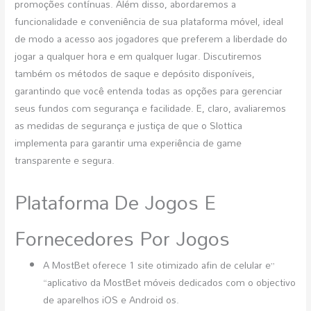
promoções contínuas. Além disso, abordaremos a
funcionalidade e conveniência de sua plataforma móvel, ideal
de modo a acesso aos jogadores que preferem a liberdade do
jogar a qualquer hora e em qualquer lugar. Discutiremos
também os métodos de saque e depósito disponíveis,
garantindo que você entenda todas as opções para gerenciar
seus fundos com segurança e facilidade. E, claro, avaliaremos
as medidas de segurança e justiça de que o Slottica
implementa para garantir uma experiência de game
transparente e segura.
Plataforma De Jogos E
Fornecedores Por Jogos
A MostBet oferece 1 site otimizado afin de celular e”
“aplicativo da MostBet móveis dedicados com o objectivo
de aparelhos iOS e Android os.