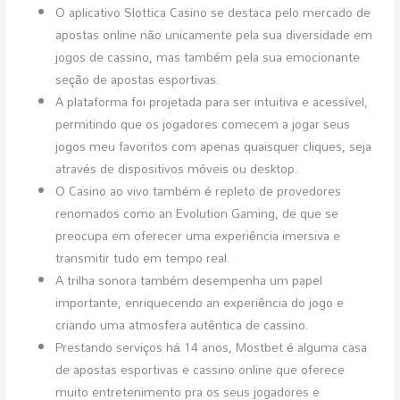
O aplicativo Slottica Casino se destaca pelo mercado de
apostas online não unicamente pela sua diversidade em
jogos de cassino, mas também pela sua emocionante
seção de apostas esportivas.
A plataforma foi projetada para ser intuitiva e acessível,
permitindo que os jogadores comecem a jogar seus
jogos meu favoritos com apenas quaisquer cliques, seja
através de dispositivos móveis ou desktop.
O Casino ao vivo também é repleto de provedores
renomados como an Evolution Gaming, de que se
preocupa em oferecer uma experiência imersiva e
transmitir tudo em tempo real.
A trilha sonora também desempenha um papel
importante, enriquecendo an experiência do jogo e
criando uma atmosfera autêntica de cassino.
Prestando serviços há 14 anos, Mostbet é alguma casa
de apostas esportivas e cassino online que oferece
muito entretenimento pra os seus jogadores e