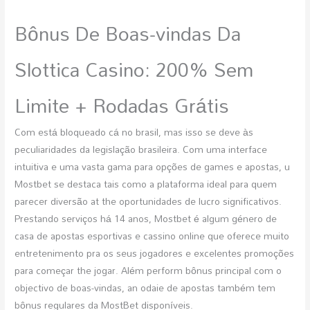
Bônus De Boas-vindas Da
Slottica Casino: 200% Sem
Limite + Rodadas Grátis
Com está bloqueado cá no brasil, mas isso se deve às
peculiaridades da legislação brasileira. Com uma interface
intuitiva e uma vasta gama para opções de games e apostas, u
Mostbet se destaca tais como a plataforma ideal para quem
parecer diversão at the oportunidades de lucro significativos.
Prestando serviços há 14 anos, Mostbet é algum género de
casa de apostas esportivas e cassino online que oferece muito
entretenimento pra os seus jogadores e excelentes promoções
para começar the jogar. Além perform bônus principal com o
objectivo de boas-vindas, an odaie de apostas também tem
bônus regulares da MostBet disponíveis.